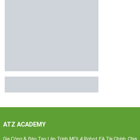
ATZ ACADEMY
Gia Công & Đào Tạo Lập Trình MQL4 Robot EA Tài Chính. Chia