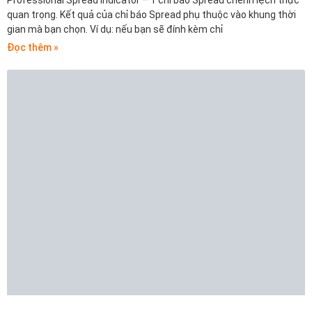
Professional Spread Indicator – 1 chỉ báo Spread chênh lệch thực
quan trọng. Kết quả của chỉ báo Spread phụ thuộc vào khung thời
gian mà bạn chọn. Ví dụ: nếu bạn sẽ đính kèm chỉ
Đọc thêm »